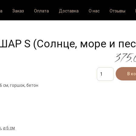
а
Заказ
Оплата
Доставка
О нас
Отзывы
ШАР S (Солнце, море и пес
375.
6 см, горшок, бетон
s
,
⌀ 6 см