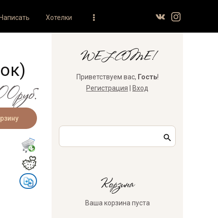
Написать
Хотелки
WELCOME!
ок)
Приветствуем вас
,
Гость
!
00руб.
Регистрация
|
Вход
Корзина
Ваша корзина пуста