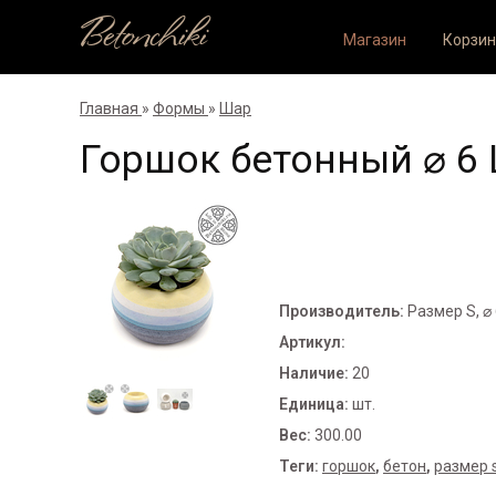
Betonchiki
Магазин
Корзин
Главная
»
Формы
»
Шар
Горшок бетонный ⌀ 6 
Производитель
:
Размер S, ⌀ 
Артикул
:
Наличие
:
20
Единица
:
шт.
Вес
:
300.00
Теги:
горшок
,
бетон
,
размер 