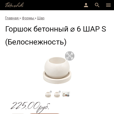
Betonchiki
person
search
menu
Главная
»
Формы
»
Шар
Горшок бетонный ⌀ 6 ШАР S
(Белоснежность)
225.00руб.