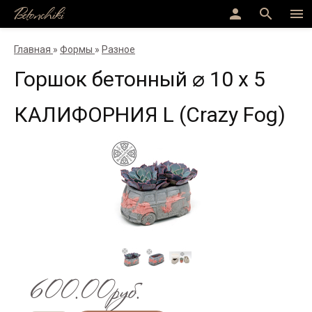
Betonchiki
person
search
menu
Главная
»
Формы
»
Разное
Горшок бетонный ⌀ 10 х 5
КАЛИФОРНИЯ L (Crazy Fog)
600.00руб.