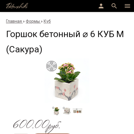
Betonchiki
person
search
menu
Главная
»
Формы
»
Куб
Горшок бетонный ⌀ 6 КУБ M
(Сакура)
600.00руб.