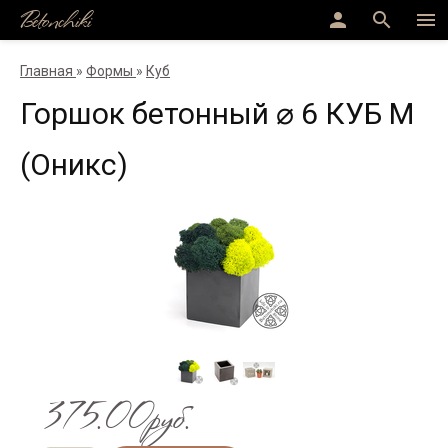
Betonchiki
person
search
menu
Главная
»
Формы
»
Куб
Горшок бетонный ⌀ 6 КУБ M
(Оникс)
375.00руб.