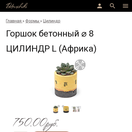
Betonchiki
person
search
menu
Главная
»
Формы
»
Цилиндр
Горшок бетонный ⌀ 8
ЦИЛИНДР L (Африка)
750.00руб.