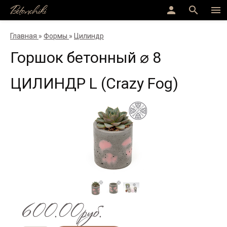
Betonchiki
person
search
menu
Главная
»
Формы
»
Цилиндр
Горшок бетонный ⌀ 8
ЦИЛИНДР L (Crazy Fog)
600.00руб.