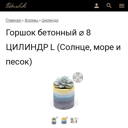
Betonchiki
person
search
menu
Главная
»
Формы
»
Цилиндр
Горшок бетонный ⌀ 8
ЦИЛИНДР L (Солнце, море и
песок)