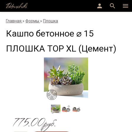
Betonchiki
person
search
menu
Главная
»
Формы
»
Плошка
Кашпо бетонное ⌀ 15
ПЛОШКА ТОР XL (Цемент)
775.00руб.