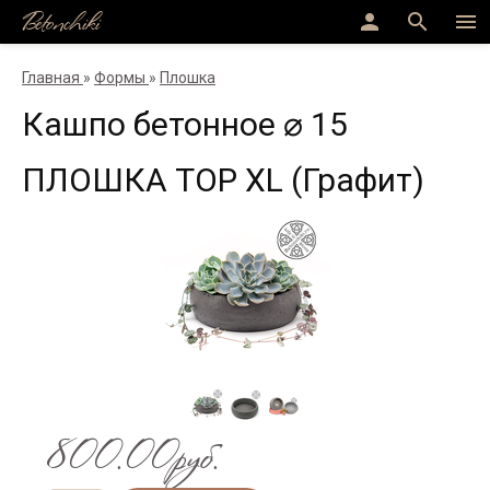
Betonchiki
person
search
menu
Главная
»
Формы
»
Плошка
Кашпо бетонное ⌀ 15
ПЛОШКА ТОР XL (Графит)
800.00руб.