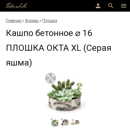
Betonchiki
person
search
menu
Главная
»
Формы
»
Плошка
Кашпо бетонное ⌀ 16
ПЛОШКА ОКТА XL (Серая
яшма)