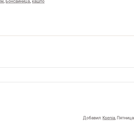
см
,
Бонсайница
,
кашпо
Добавил
:
Ksenia
, Пятница