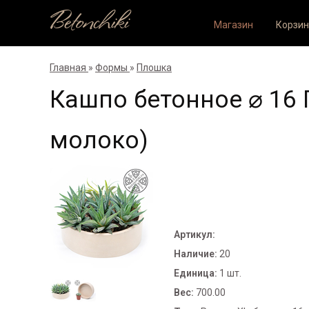
Betonchiki
Магазин
Корзин
Главная
»
Формы
»
Плошка
Кашпо бетонное ⌀ 16
молоко)
Артикул
:
Наличие
:
20
Единица
:
1 шт.
Вес
:
700.00