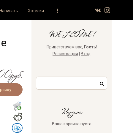
Написать
Хотелки
WELCOME!
ое
Приветствуем вас
,
Гость
!
Регистрация
|
Вход
0руб.
Корзина
Ваша корзина пуста