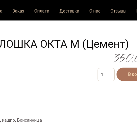
а
Заказ
Оплата
Доставка
О нас
Отзывы
ПЛОШКА ОКТА M (Цемент)
350.0
,
кашпо
,
Бонсайница