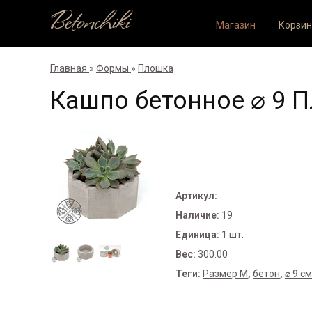
Betonchiki
Магазин
Корзин
Главная
»
Формы
»
Плошка
Кашпо бетонное ⌀ 9 
Артикул
:
Наличие
:
19
Единица
:
1 шт.
Вес
:
300.00
Теги:
Размер M
,
бетон
,
⌀ 9 см