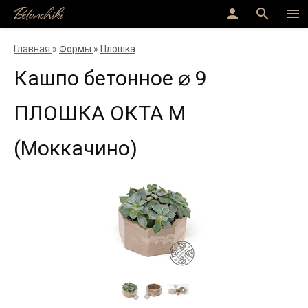
Betonchiki
person
search
menu
Главная
»
Формы
»
Плошка
Кашпо бетонное ⌀ 9
ПЛОШКА ОКТА M
(Моккачино)