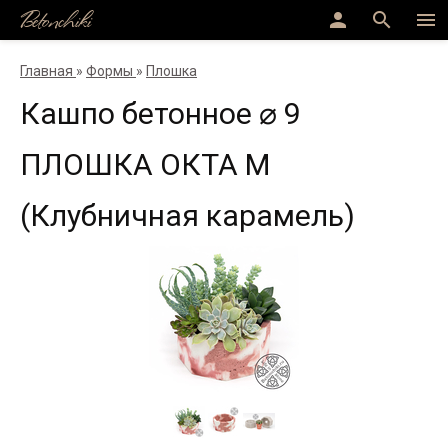
Betonchiki
person
search
menu
Главная
»
Формы
»
Плошка
Кашпо бетонное ⌀ 9
ПЛОШКА ОКТА M
(Клубничная карамель)