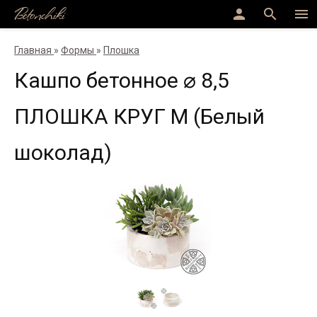
Betonchiki
person
search
menu
Главная
»
Формы
»
Плошка
Кашпо бетонное ⌀ 8,5
ПЛОШКА КРУГ M (Белый
шоколад)