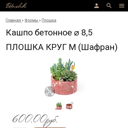
Betonchiki
person
search
menu
Главная
»
Формы
»
Плошка
Кашпо бетонное ⌀ 8,5
ПЛОШКА КРУГ M (Шафран)
600.00руб.