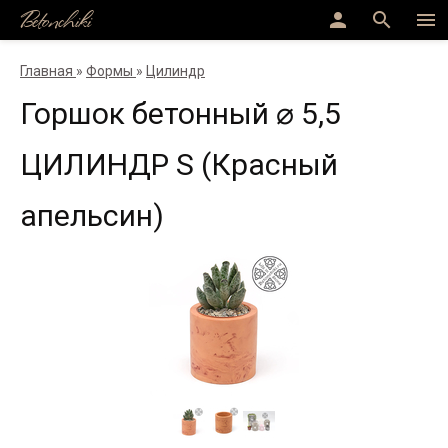
Betonchiki
person
search
menu
Главная
»
Формы
»
Цилиндр
Горшок бетонный ⌀ 5,5
ЦИЛИНДР S (Красный
апельсин)