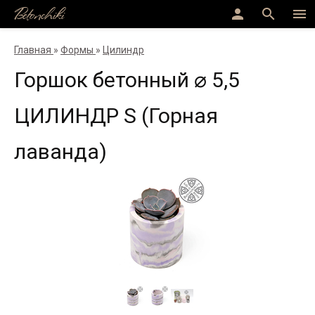
Betonchiki
person
search
menu
Главная
»
Формы
»
Цилиндр
Горшок бетонный ⌀ 5,5
ЦИЛИНДР S (Горная
лаванда)