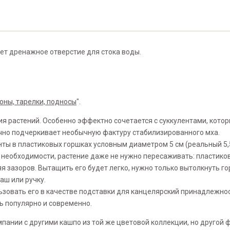
ет дренажное отверстие для стока воды.
оны, тарелки, подносы
".
 растений. Особенно эффектно сочетается с суккулентами, кото
лично подчеркивает необычную фактуру стабилизированного мха.
ты в пластиковых горшках условным диаметром 5 см (реальный 5,5 
нет необходимости, растение даже не нужно пересаживать: пластико
яя зазоров. Вытащить его будет легко, нужно только вытолкнуть г
аш или ручку.
льзовать его в качестве подставки для канцелярский принадлежнос
ь популярно и современно.
мпании с другими кашпо из той же цветовой коллекции, но другой 