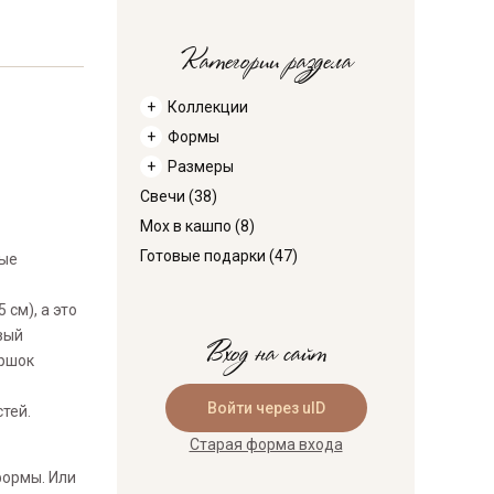
Категории раздела
Коллекции
Формы
Размеры
Свечи
(38)
Мох в кашпо
(8)
Готовые подарки
(47)
рые
см), а это
вый
Вход на сайт
оршок
Войти через uID
тей.
Старая форма входа
формы. Или