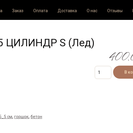
а
Заказ
Оплата
Доставка
О нас
Отзывы
5 ЦИЛИНДР S (Лед)
400.0
5_5 см
,
горшок
,
бетон