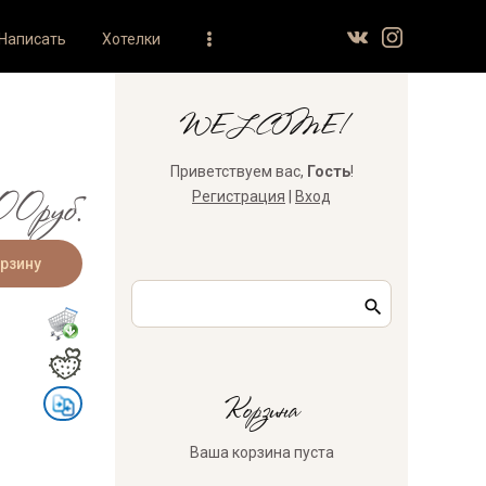
Написать
Хотелки
WELCOME!
Приветствуем вас
,
Гость
!
0руб.
Регистрация
|
Вход
Корзина
Ваша корзина пуста