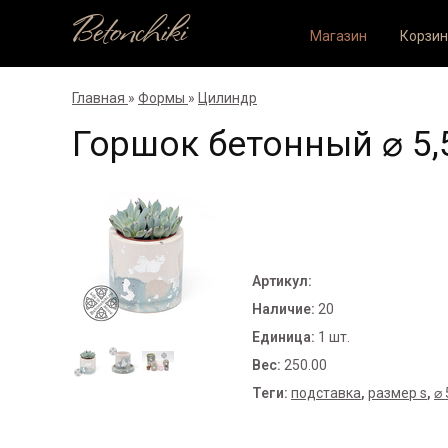
Betonchiki
Магазин
Корзин
Главная
»
Формы
»
Цилиндр
Горшок бетонный ⌀ 5,
Артикул
:
Наличие
:
20
Единица
:
1 шт.
Вес
:
250.00
Теги:
подставка
,
размер s
,
⌀ 