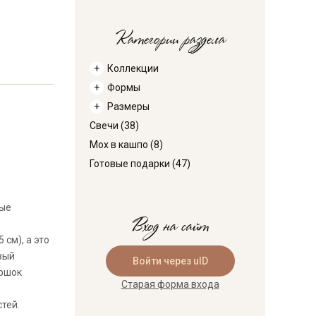
Категории раздела
Коллекции
Формы
Размеры
Свечи
(38)
Мох в кашпо
(8)
Готовые подарки
(47)
рые
Вход на сайт
см), а это
вый
Войти через uID
оршок
Старая форма входа
тей.