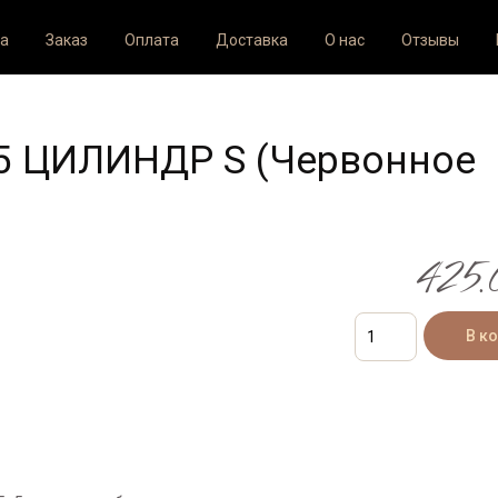
а
Заказ
Оплата
Доставка
О нас
Отзывы
,5 ЦИЛИНДР S (Червонное
425.0