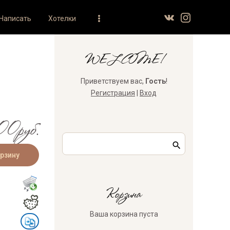
Написать
Хотелки
WELCOME!
Приветствуем вас
,
Гость
!
Регистрация
|
Вход
0руб.
Корзина
Ваша корзина пуста