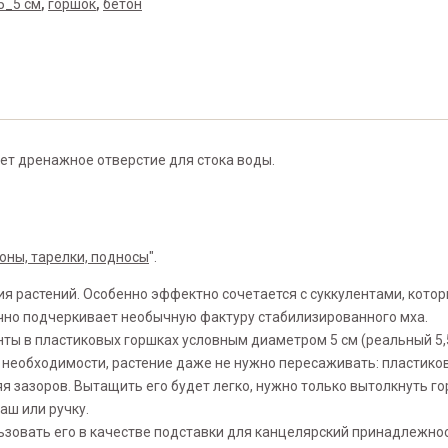
5_5 см
,
горшок
,
бетон
ет дренажное отверстие для стока воды.
оны, тарелки, подносы
".
 растений. Особенно эффектно сочетается с суккулентами, кото
лично подчеркивает необычную фактуру стабилизированного мха.
ты в пластиковых горшках условным диаметром 5 см (реальный 5,5 
нет необходимости, растение даже не нужно пересаживать: пластико
яя зазоров. Вытащить его будет легко, нужно только вытолкнуть г
аш или ручку.
льзовать его в качестве подставки для канцелярский принадлежнос