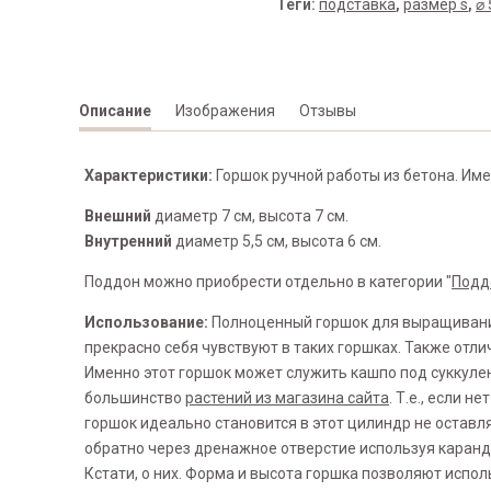
Теги:
подставка
,
размер s
,
⌀ 
Описание
Изображения
Отзывы
Характеристики:
Горшок ручной работы из бетона. Име
Внешний
диаметр 7 см, высота 7 см.
Внутренний
диаметр 5,5 см, высота 6 см.
Поддон можно приобрести отдельно в категории "
Подд
Использование:
Полноценный горшок для выращивания
прекрасно себя чувствуют в таких горшках. Также от
Именно этот горшок может служить кашпо под суккулен
большинство
растений из магазина сайта
. Т.е., если 
горшок идеально становится в этот цилиндр не оставл
обратно через дренажное отверстие используя каранд
Кстати, о них. Форма и высота горшка позволяют испо