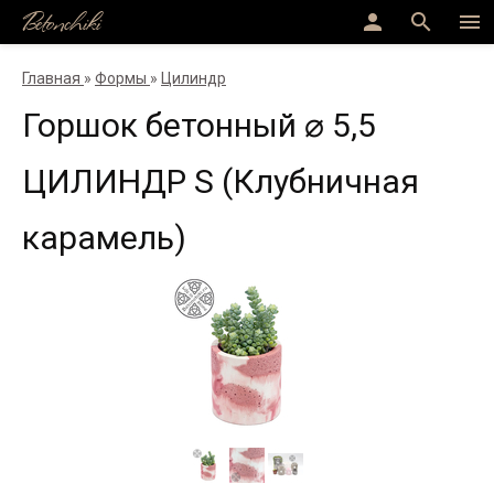
Betonchiki
person
search
menu
Главная
»
Формы
»
Цилиндр
Горшок бетонный ⌀ 5,5
ЦИЛИНДР S (Клубничная
карамель)