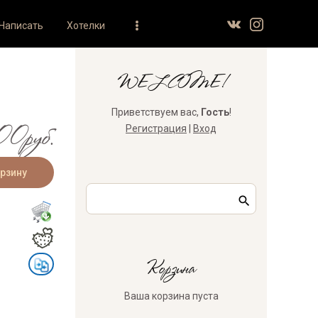
Написать
Хотелки
WELCOME!
Приветствуем вас
,
Гость
!
00руб.
Регистрация
|
Вход
Корзина
Ваша корзина пуста