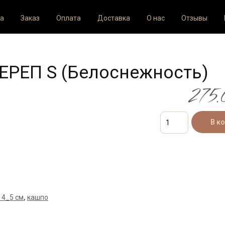
а
Заказ
Оплата
Доставка
О нас
Отзывы
ЧЕРЕП S (Белоснежность)
275.
 4_5 см
,
кашпо