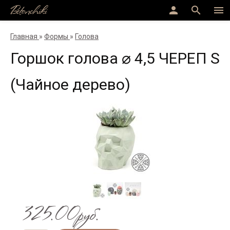
Betonchiki
person
search
menu
Главная
»
Формы
»
Голова
Горшок голова ⌀ 4,5 ЧЕРЕП S
(Чайное дерево)
325.00руб.