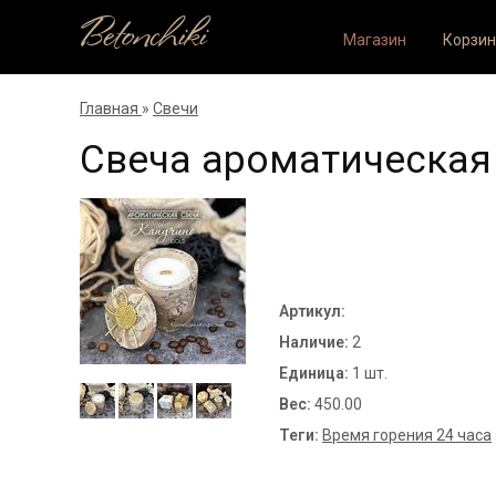
Betonchiki
Магазин
Корзин
Главная
»
Свечи
Свеча ароматическа
Артикул
:
Наличие
:
2
Единица
:
1 шт.
Вес
:
450.00
Теги:
Время горения 24 часа