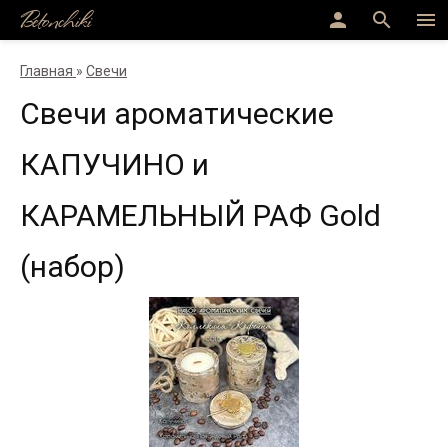
Betonchiki
person
search
menu
Главная
»
Свечи
Свечи ароматические
КАПУЧИНО и
КАРАМЕЛЬНЫЙ РАФ Gold
(набор)