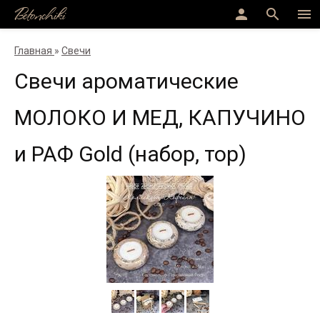
Betonchiki
person
search
menu
Главная
»
Свечи
Свечи ароматические
МОЛОКО И МЕД, КАПУЧИНО
и РАФ Gold (набор, тор)